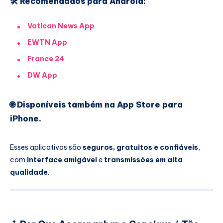
🛠️ Recomendados para Android:
Vatican News App
EWTN App
France 24
DW App
🌐 Disponíveis também na App Store para
iPhone.
Esses aplicativos são
seguros, gratuitos e confiáveis
,
com
interface amigável
e
transmissões em alta
qualidade
.