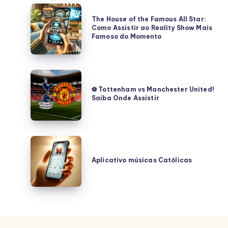
confiáveis
The
The House of the Famous All Star:
House
Como Assistir ao Reality Show Mais
of
Famoso do Momento
the
Famous
All
⚽
Star:
Tottenham
⚽ Tottenham vs Manchester United!
Como
Saiba Onde Assistir
vs
Assistir
Manchester
ao
United!
Reality
Saiba
Aplicativo
Show
Onde
músicas
Aplicativo músicas Católicas
Mais
Assistir
Católicas
Famoso
do
Momento