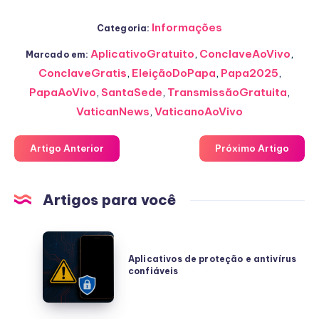
Informações
Categoria:
AplicativoGratuito
,
ConclaveAoVivo
,
Marcado em:
ConclaveGratis
,
EleiçãoDoPapa
,
Papa2025
,
PapaAoVivo
,
SantaSede
,
TransmissãoGratuita
,
VaticanNews
,
VaticanoAoVivo
Artigo Anterior
Próximo Artigo
Artigos para você
Aplicativos
de
Aplicativos de proteção e antivírus
confiáveis
proteção
e
antivírus