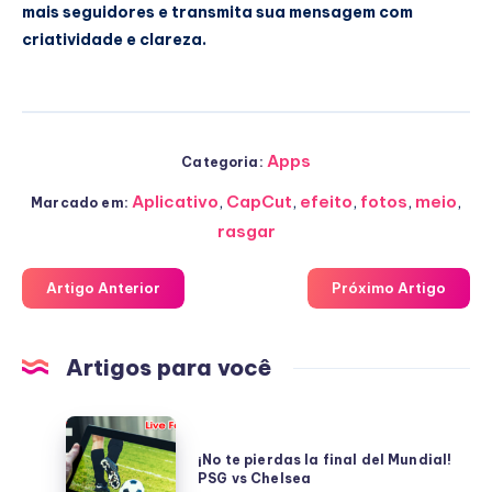
mais seguidores e transmita sua mensagem com
criatividade e clareza.
Apps
Categoria:
Aplicativo
,
CapCut
,
efeito
,
fotos
,
meio
,
Marcado em:
rasgar
Artigo Anterior
Próximo Artigo
Artigos para você
¡No
te
¡No te pierdas la final del Mundial!
PSG vs Chelsea
pierdas