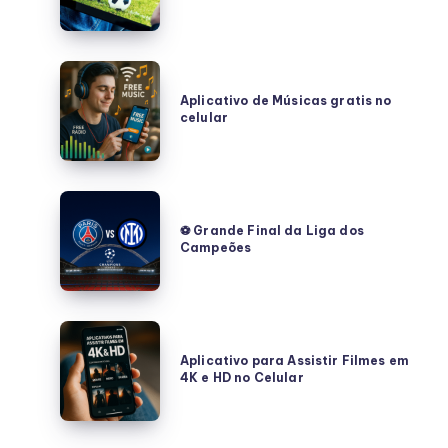
la
final
del
Aplicativo
Mundial!
de
Aplicativo de Músicas gratis no
PSG
celular
Músicas
vs
gratis
Chelsea
no
celular
⚽
Grande
⚽ Grande Final da Liga dos
Campeões
Final
da
Liga
dos
Aplicativo
Campeões
para
Aplicativo para Assistir Filmes em
4K e HD no Celular
Assistir
Filmes
em