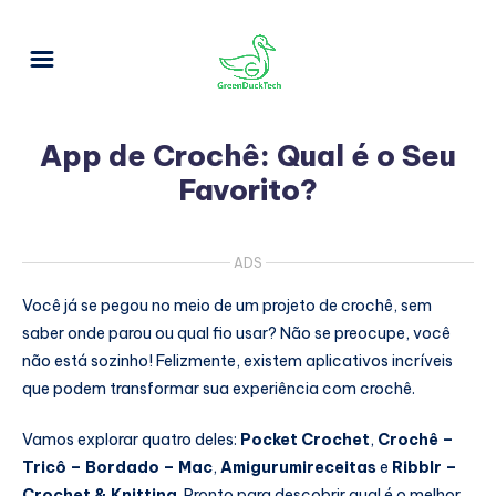
App de Crochê: Qual é o Seu
Favorito?
ADS
Você já se pegou no meio de um projeto de crochê, sem
saber onde parou ou qual fio usar? Não se preocupe, você
não está sozinho! Felizmente, existem aplicativos incríveis
que podem transformar sua experiência com crochê.
Vamos explorar quatro deles:
Pocket Crochet
,
Crochê –
Tricô – Bordado – Mac
,
Amigurumireceitas
e
Ribblr –
Crochet & Knitting
. Pronto para descobrir qual é o melhor