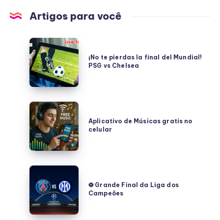
Artigos para você
¡No
te
¡No te pierdas la final del Mundial!
PSG vs Chelsea
pierdas
la
final
del
Aplicativo
Mundial!
de
Aplicativo de Músicas gratis no
PSG
celular
Músicas
vs
gratis
Chelsea
no
celular
⚽
Grande
⚽ Grande Final da Liga dos
Campeões
Final
da