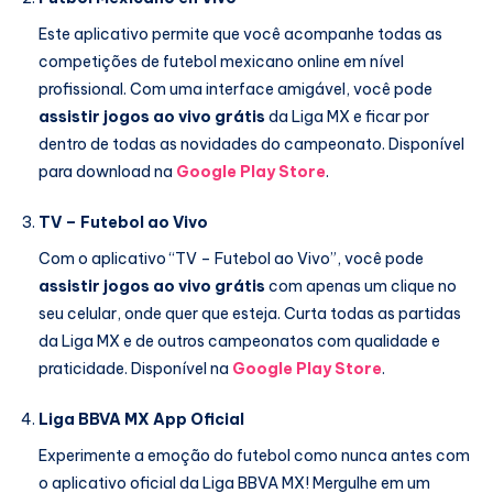
Este aplicativo permite que você acompanhe todas as
competições de futebol mexicano online em nível
profissional. Com uma interface amigável, você pode
assistir jogos ao vivo grátis
da Liga MX e ficar por
dentro de todas as novidades do campeonato. Disponível
para download na
Google Play Store
.
TV – Futebol ao Vivo
Com o aplicativo “TV – Futebol ao Vivo”, você pode
assistir jogos ao vivo grátis
com apenas um clique no
seu celular, onde quer que esteja. Curta todas as partidas
da Liga MX e de outros campeonatos com qualidade e
praticidade. Disponível na
Google Play Store
.
Liga BBVA MX App Oficial
Experimente a emoção do futebol como nunca antes com
o aplicativo oficial da Liga BBVA MX! Mergulhe em um