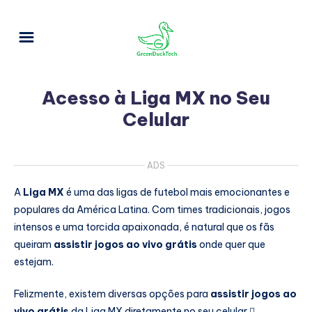
Acesso à Liga MX no Seu
Celular
ADS
A
Liga MX
é uma das ligas de futebol mais emocionantes e
populares da América Latina. Com times tradicionais, jogos
intensos e uma torcida apaixonada, é natural que os fãs
queiram
assistir jogos ao vivo grátis
onde quer que
estejam.
Felizmente, existem diversas opções para
assistir jogos ao
vivo grátis
da Liga MX diretamente no seu celular.