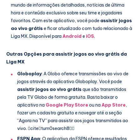
mundo de informações detalhadas, notícias de última
hora e conteúdo exclusivo sobre seu time e jogadores
favoritos. Com este aplicativo, você pode
assistir jogos
ao vivo grátis
e ficar atualizado com tudo relacionado à
Liga MX. Disponível para
Android
e
iOS
.
Outras Opções para assistir jogos ao vivo grátis da
Liga MX
Globoplay
: A Globo oferece transmissões ao vivo de
jogos através do aplicativo Globoplay. Você pode
assistir jogos ao vivo grátis
que são transmitidos
pela TV Globo de forma gratuita. Basta baixar o
aplicativo na
Google Play Store
ou na
App Store
,
fazer um cadastro gratuito e navegar até a seção
“Agora na TV” para assistir aos jogos transmitidos ao
vivo. citeturn0search8
ESPN App
: O aplicativo da ESPN oferece resultados