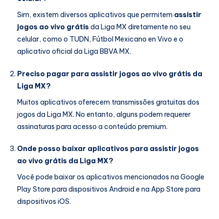
Sim, existem diversos aplicativos que permitem
assistir
jogos ao vivo grátis
da Liga MX diretamente no seu
celular, como o TUDN, Fútbol Mexicano en Vivo e o
aplicativo oficial da Liga BBVA MX.
Preciso pagar para assistir jogos ao vivo grátis da
Liga MX?
Muitos aplicativos oferecem transmissões gratuitas dos
jogos da Liga MX. No entanto, alguns podem requerer
assinaturas para acesso a conteúdo premium.
Onde posso baixar aplicativos para assistir jogos
ao vivo grátis da Liga MX?
Você pode baixar os aplicativos mencionados na Google
Play Store para dispositivos Android e na App Store para
dispositivos iOS.