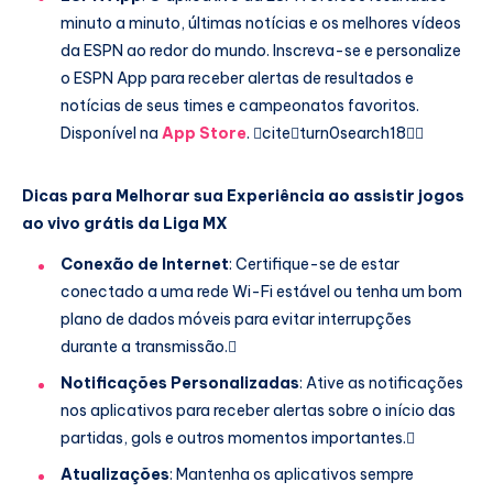
minuto a minuto, últimas notícias e os melhores vídeos
da ESPN ao redor do mundo. Inscreva-se e personalize
o ESPN App para receber alertas de resultados e
notícias de seus times e campeonatos favoritos.
Disponível na
App Store
. citeturn0search18
Dicas para Melhorar sua Experiência ao assistir jogos
ao vivo grátis da Liga MX
Conexão de Internet
: Certifique-se de estar
conectado a uma rede Wi-Fi estável ou tenha um bom
plano de dados móveis para evitar interrupções
durante a transmissão.
Notificações Personalizadas
: Ative as notificações
nos aplicativos para receber alertas sobre o início das
partidas, gols e outros momentos importantes.
Atualizações
: Mantenha os aplicativos sempre