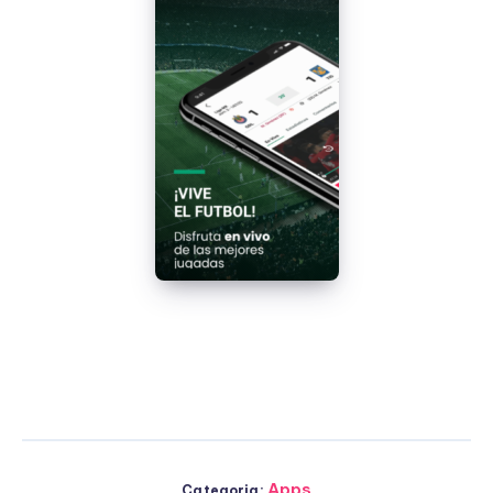
Apps
Categoria: