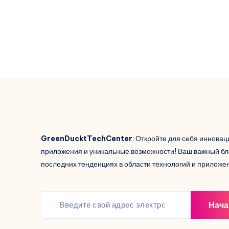
com
efeitos
incríveis
GreenDucktTechCenter
: Откройте для себя иннова
приложения и уникальные возможности! Ваш важный бл
последних тенденциях в области технологий и приложе
Нача