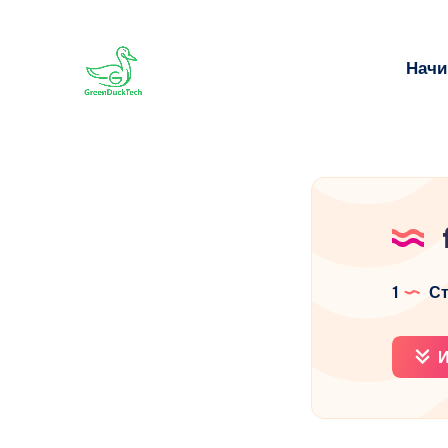
Начи
1
Ст
И