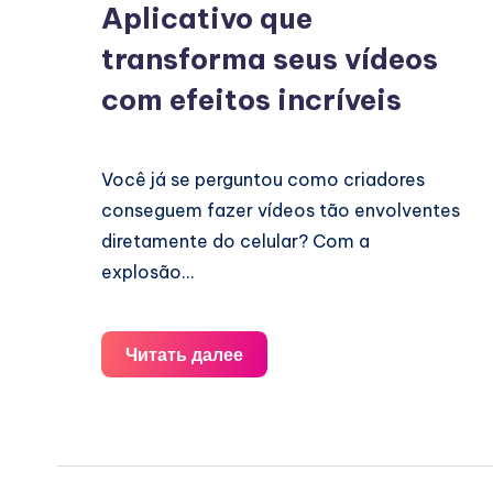
Aplicativo que
transforma seus vídeos
com efeitos incríveis
Você já se perguntou como criadores
conseguem fazer vídeos tão envolventes
diretamente do celular? Com a
explosão…
Aplicativo
Читать далее
que
transforma
seus
vídeos