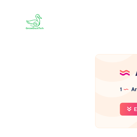
1
Ar
E