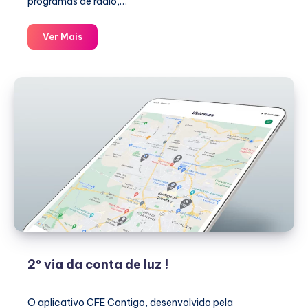
programas de rádio,…
Melhores
Ver Mais
Opções
de
Rádio
Online
Gratuitas!
2º via da conta de luz !
O aplicativo CFE Contigo, desenvolvido pela