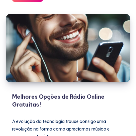
diferentes
cortes
de
cabelo
Melhores Opções de Rádio Online
Gratuitas!
A evolução da tecnologia trouxe consigo uma
revolução na forma como apreciamos música e