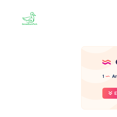
1
Ar
E