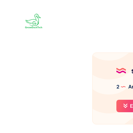
2
Ar
E