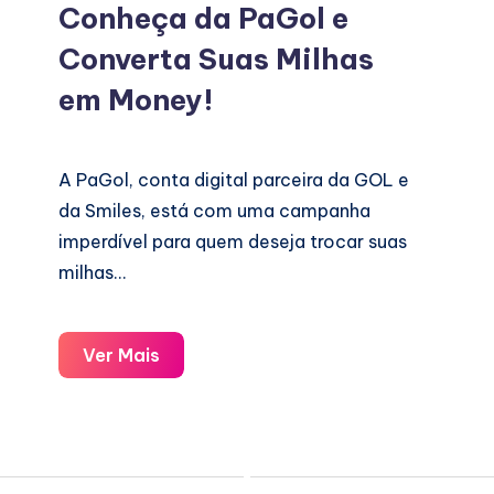
Conheça da PaGol e
Converta Suas Milhas
em Money!
A PaGol, conta digital parceira da GOL e
da Smiles, está com uma campanha
imperdível para quem deseja trocar suas
milhas…
Conheça
Ver Mais
da
PaGol
e
Converta