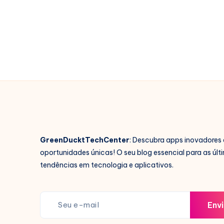
80%
de
desconto
com
esses
Aplicativos
GreenDucktTechCenter
: Descubra apps inovadores 
oportunidades únicas! O seu blog essencial para as últ
tendências em tecnologia e aplicativos.
Envi