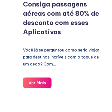
Consiga passagens
aéreas com até 80% de
desconto com esses
Aplicativos
Você já se perguntou como seria viajar
para destinos incríveis com o toque de
um dedo? Com…
Consiga
Ver Mais
passagens
aéreas
com
até