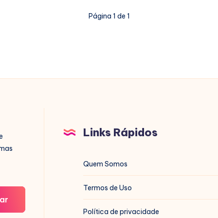
Suas
Página 1 de 1
Milhas
em
Money!
Links Rápidos
e
imas
Quem Somos
Termos de Uso
ar
Política de privacidade