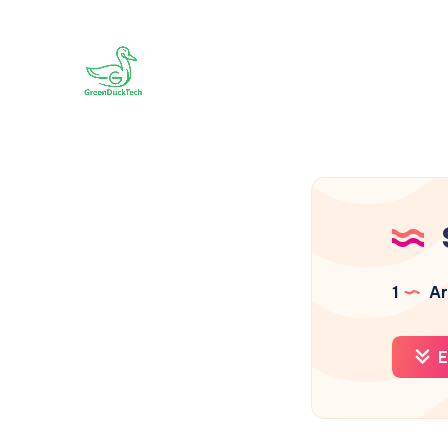
1
Ar
E