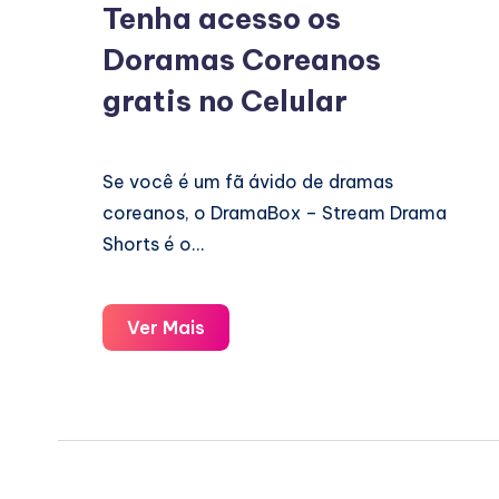
Tenha acesso os
Doramas Coreanos
gratis no Celular
Se você é um fã ávido de dramas
coreanos, o DramaBox – Stream Drama
Shorts é o…
Tenha
Ver Mais
acesso
os
Doramas
Coreanos
gratis