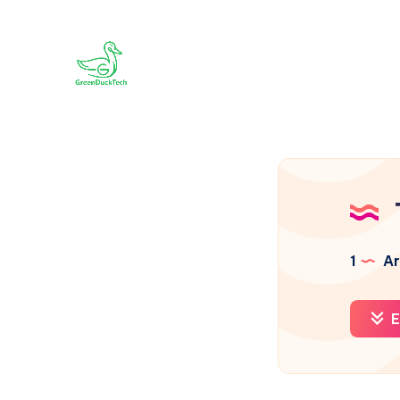
1
Ar
E