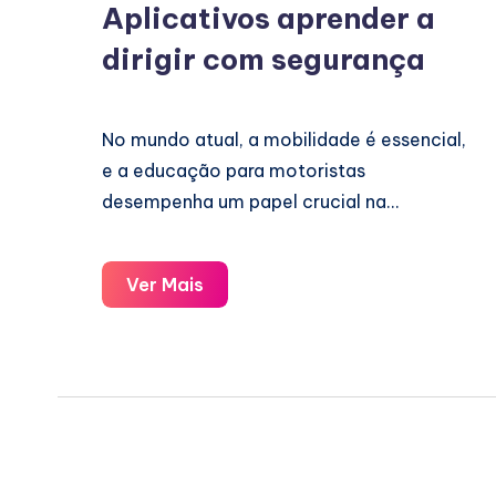
Aplicativos aprender a
dirigir com segurança
No mundo atual, a mobilidade é essencial,
e a educação para motoristas
desempenha um papel crucial na…
Aplicativos
Ver Mais
aprender
a
dirigir
com
segurança