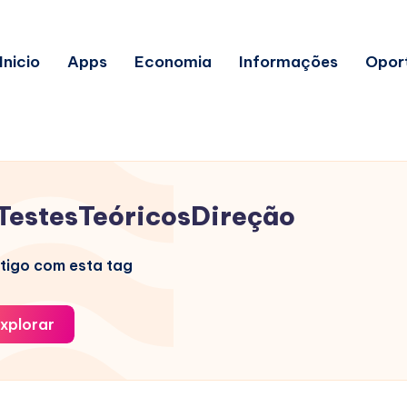
Inicio
Apps
Economia
Informações
Opor
TestesTeóricosDireção
tigo com esta tag
xplorar