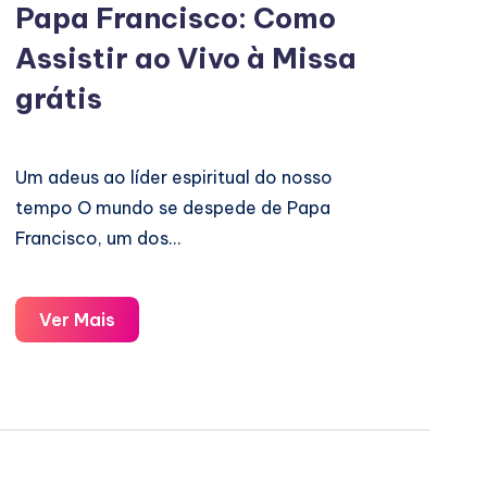
Papa Francisco: Como
Assistir ao Vivo à Missa
grátis
Um adeus ao líder espiritual do nosso
tempo O mundo se despede de Papa
Francisco, um dos…
Papa
Ver Mais
Francisco:
Como
Assistir
ao
Vivo