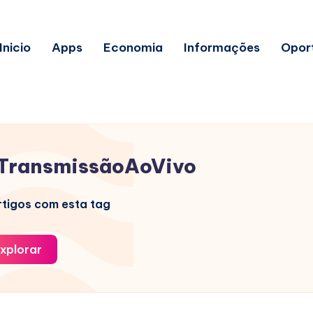
Inicio
Apps
Economia
Informações
Opor
TransmissãoAoVivo
tigos com esta tag
xplorar