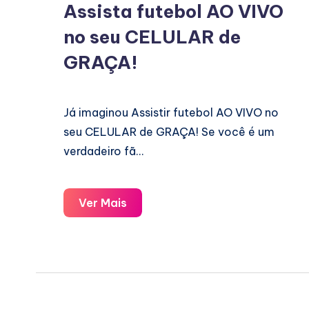
Assista futebol AO VIVO
no seu CELULAR de
GRAÇA!
Já imaginou Assistir futebol AO VIVO no
seu CELULAR de GRAÇA! Se você é um
verdadeiro fã…
Assista
Ver Mais
futebol
AO
VIVO
no
seu