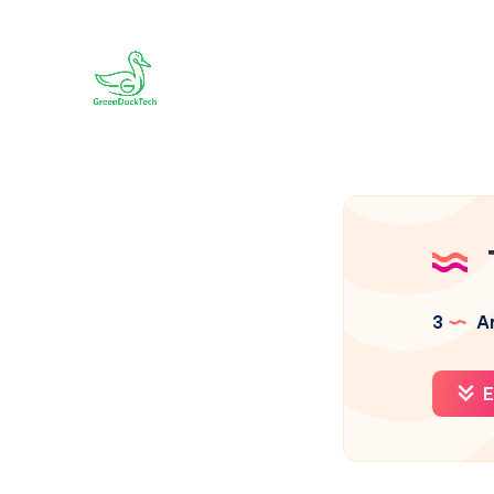
3
Ar
E