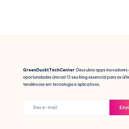
e
HD
no
Celular
GreenDucktTechCenter
: Descubra apps inovadores 
oportunidades únicas! O seu blog essencial para as últ
tendências em tecnologia e aplicativos.
Envi