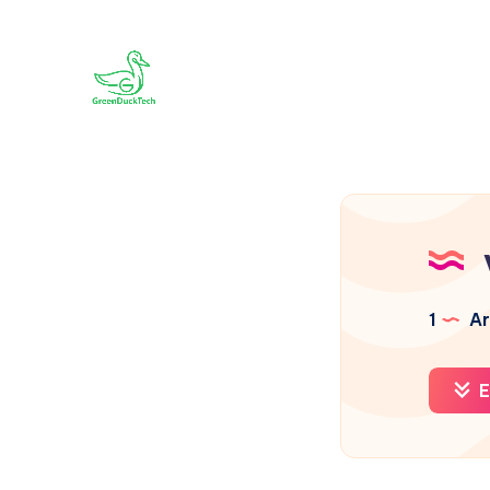
1
Ar
E