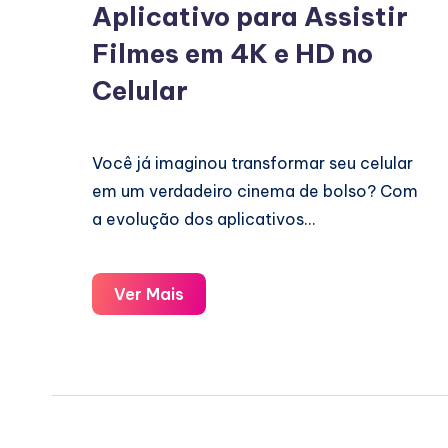
Aplicativo para Assistir
Filmes em 4K e HD no
Celular
Você já imaginou transformar seu celular
em um verdadeiro cinema de bolso? Com
a evolução dos aplicativos…
Aplicativo
Ver Mais
para
Assistir
Filmes
em
4K